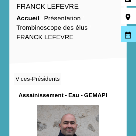
FRANCK LEFEVRE
room
Accueil
Présentation
/
/
Trombinoscope des élus
/
date_range
FRANCK LEFEVRE
Vices-Présidents
Assainissement - Eau - GEMAPI