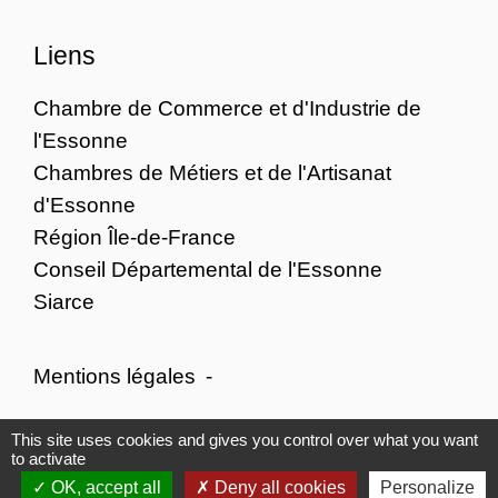
Liens
Chambre de Commerce et d'Industrie de
l'Essonne
Chambres de Métiers et de l'Artisanat
d'Essonne
Région Île-de-France
Conseil Départemental de l'Essonne
Siarce
Mentions légales
-
Politique de confidentialité
-
Accessibilité
-
This site uses cookies and gives you control over what you want
to activate
Plan du site
-
Gestion des cookies
OK, accept all
Deny all cookies
Personalize