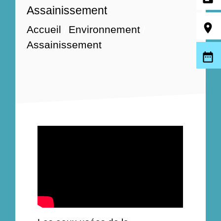
Assainissement
room
Accueil
Environnement
/
/
Assainissement
date_range