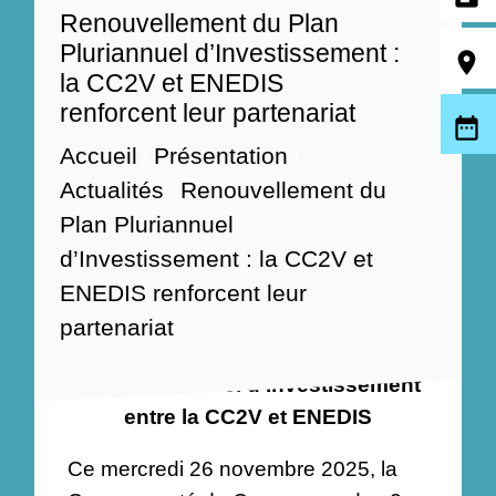
Renouvellement du Plan
Pluriannuel d’Investissement :
room
la CC2V et ENEDIS
renforcent leur partenariat
date_range
Accueil
Présentation
/
/
Actualités
Renouvellement du
/
Plan Pluriannuel
d’Investissement : la CC2V et
28/11/2025
ENEDIS renforcent leur
partenariat
🔌 Signature du renouvellement du
Plan Pluriannuel d’Investissement
entre la CC2V et ENEDIS
Ce mercredi 26 novembre 2025, la